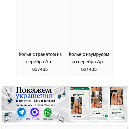
Колье с гранатом из
Колье с изумрудом
Коль
серебра Арт:
из серебра Арт:
се
637465
621435