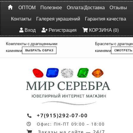
ОПТОМ
Полезное
Оплата/Доставка
Отзывы
Контакты
Галерея украшений
Гарантия качества
Вход
Регистрация
КОРЗИНА (0)
Комплекты с драгоценными
Браслеты с драгоц
камнями
камнями
ВЫБРАТЬ ОБРАЗ
СМОТРЕТЬ
+7(915)292-07-00
Офис: ПН-ПТ 09:00 – 18:00
Заказы на сайте — 24/7