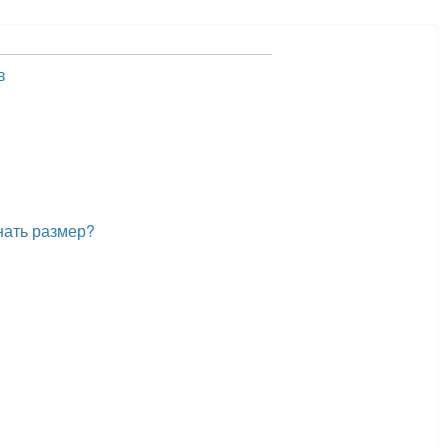
в
нать размер?