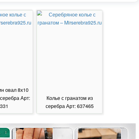
ин овал 8х10
 серебра Арт:
Колье с гранатом из
Колье с из
331
серебра Арт: 637465
серебра А