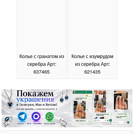
Колье с гранатом из
Колье с изумрудом
Коль
серебра Арт:
из серебра Арт:
се
637465
621435