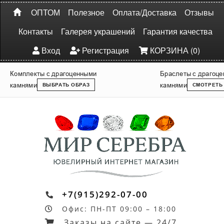
ОПТОМ
Полезное
Оплата/Доставка
Отзывы
Контакты
Галерея украшений
Гарантия качества
Вход
Регистрация
КОРЗИНА (0)
Комплекты с драгоценными
Браслеты с драгоц
камнями
камнями
ВЫБРАТЬ ОБРАЗ
СМОТРЕТЬ
+7(915)292-07-00
Офис: ПН-ПТ 09:00 – 18:00
Заказы на сайте — 24/7