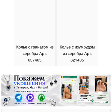
Колье с гранатом из
Колье с изумрудом
Коль
серебра Арт:
из серебра Арт:
се
637465
621435