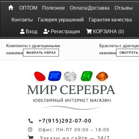
ОПТОМ
Полезное
Оплата/Доставка
Отзывы
Контакты
Галерея украшений
Гарантия качества
Вход
Регистрация
КОРЗИНА (0)
Комплекты с драгоценными
Браслеты с драгоц
камнями
камнями
ВЫБРАТЬ ОБРАЗ
СМОТРЕТЬ
+7(915)292-07-00
Офис: ПН-ПТ 09:00 – 18:00
Заказы на сайте — 24/7