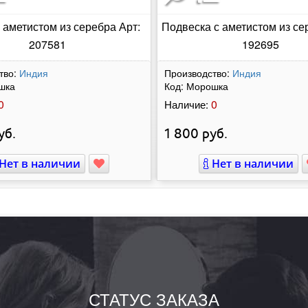
 аметистом из серебра Арт:
Подвеска с аметистом из се
207581
192695
тво:
Индия
Производство:
Индия
шка
Код:
Морошка
0
0
Наличие:
уб.
1 800
руб.
Нет в наличии
Нет в наличии
СТАТУС ЗАКАЗА