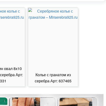
ин овал 8х10
 серебра Арт:
Колье с гранатом из
Колье с из
331
серебра Арт: 637465
серебра А