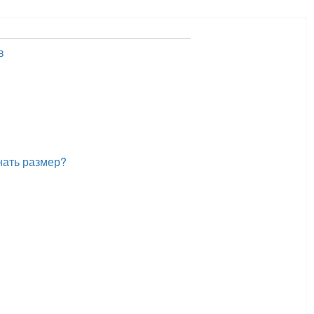
в
нать размер?