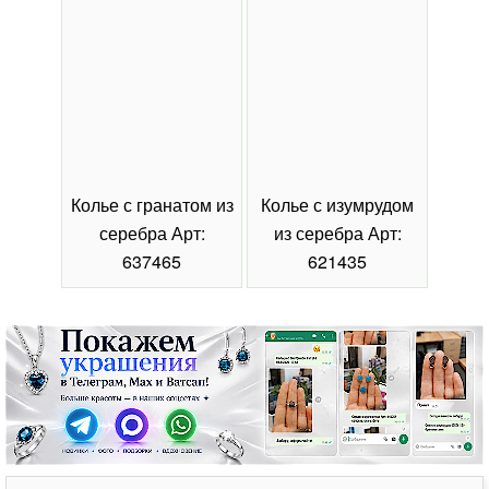
Колье с гранатом из
Колье с изумрудом
Коль
серебра Арт:
из серебра Арт:
се
637465
621435