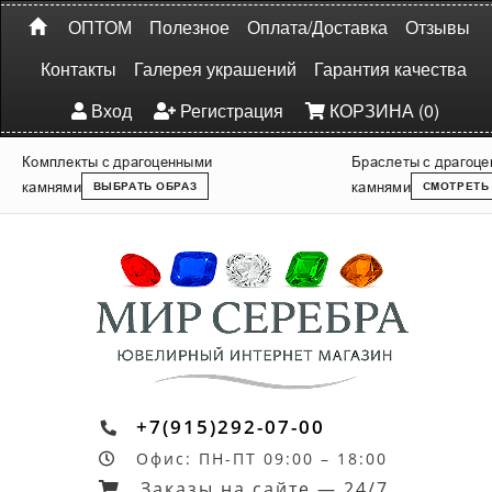
ОПТОМ
Полезное
Оплата/Доставка
Отзывы
Контакты
Галерея украшений
Гарантия качества
Вход
Регистрация
КОРЗИНА (0)
Комплекты с драгоценными
Браслеты с драгоц
камнями
камнями
ВЫБРАТЬ ОБРАЗ
СМОТРЕТЬ
+7(915)292-07-00
Офис: ПН-ПТ 09:00 – 18:00
Заказы на сайте — 24/7