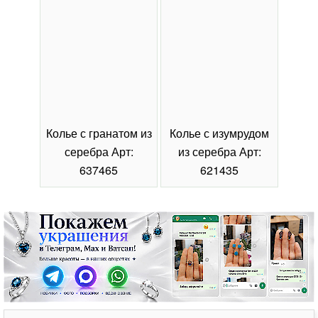
Колье с гранатом из
Колье с изумрудом
Коль
серебра Арт:
из серебра Арт:
се
637465
621435