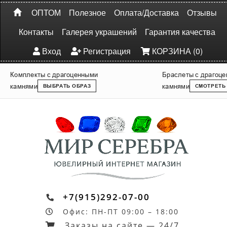
ОПТОМ
Полезное
Оплата/Доставка
Отзывы
Контакты
Галерея украшений
Гарантия качества
Вход
Регистрация
КОРЗИНА (0)
Комплекты с драгоценными
Браслеты с драгоц
камнями
камнями
ВЫБРАТЬ ОБРАЗ
СМОТРЕТЬ
+7(915)292-07-00
Офис: ПН-ПТ 09:00 – 18:00
Заказы на сайте — 24/7