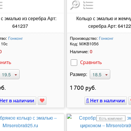
 с эмалью из серебра Арт:
Кольцо с эмалью и жемч
641237
серебра Арт: 6412
тво:
Гонконг
Производство:
Гонконг
10с
Код:
МЖВ105б
0
0
Наличие:
внить
Сравнить
Размер:
19.5
18.5
б.
1 700
руб.
Нет в наличии
Нет в наличии
Есть комплект