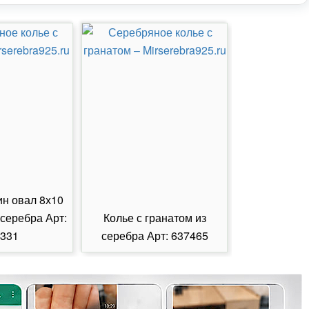
ин овал 8х10
 серебра Арт:
Колье с гранатом из
Колье с из
331
серебра Арт: 637465
серебра А