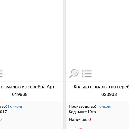
 с эмалью из серебра Арт:
Кольцо с эмалью из сереб
619968
623938
тво:
Гонконг
Производство:
Гонконг
017
Код:
мцвэ19кр
0
0
Наличие: