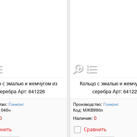
 с эмалью и жемчугом из
Кольцо с эмалью и жемч
еребра Арт: 641226
серебра Арт: 6412
тво:
Гонконг
Производство:
Гонконг
04бч
Код:
МЖВ99бп
0
0
Наличие:
внить
Сравнить