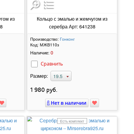
угом из
Кольцо с эмалью и жемчугом из
28
серебра Арт: 641238
Производство:
Гонконг
Код:
МЖВ110з
0
Наличие:
Сравнить
Размер:
19.5
1 980
руб.
Нет в наличии
Есть комплект