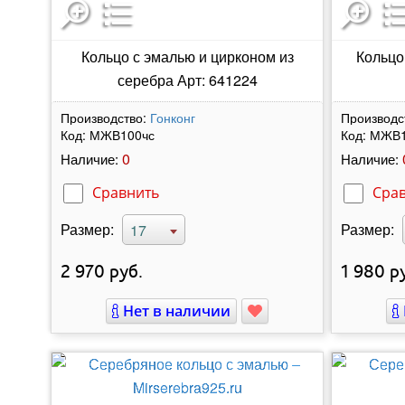
Кольцо с эмалью и цирконом из
Кольцо
серебра Арт: 641224
Производство:
Гонконг
Производс
Код:
МЖВ100чс
Код:
МЖВ1
0
Наличие:
Наличие:
Сравнить
Сра
Размер:
Размер:
17
2 970
руб.
1 980
ру
Нет в наличии