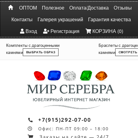
ОПТОМ
Полезное
Оплата/Доставка
Отзывы
Контакты
Галерея украшений
Гарантия качества
Вход
Регистрация
КОРЗИНА (0)
Комплекты с драгоценными
Браслеты с драгоц
камнями
камнями
ВЫБРАТЬ ОБРАЗ
СМОТРЕТЬ
+7(915)292-07-00
Офис: ПН-ПТ 09:00 – 18:00
Заказы на сайте — 24/7