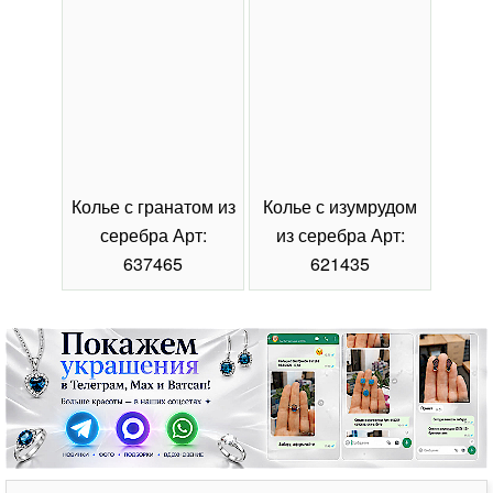
Колье с гранатом из
Колье с изумрудом
Коль
серебра Арт:
из серебра Арт:
се
637465
621435