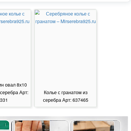
ин овал 8х10
 серебра Арт:
Колье с гранатом из
Колье с из
331
серебра Арт: 637465
серебра А