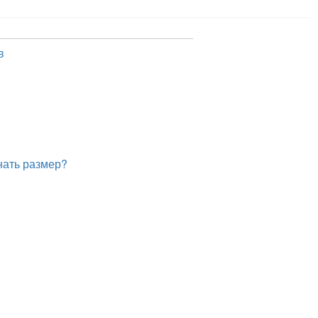
в
нать размер?