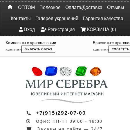
ОПТОМ
Полезное
Оплата/Доставка
Отзывы
Контакты
Галерея украшений
Гарантия качества
Вход
Регистрация
КОРЗИНА (0)
Комплекты с драгоценными
Браслеты с драгоц
камнями
камнями
ВЫБРАТЬ ОБРАЗ
СМОТРЕТЬ
+7(915)292-07-00
Офис: ПН-ПТ 09:00 – 18:00
Заказы на сайте — 24/7