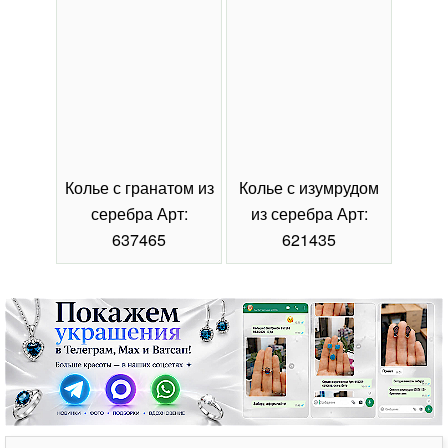
Колье с гранатом из
Колье с изумрудом
Коль
серебра Арт:
из серебра Арт:
се
637465
621435