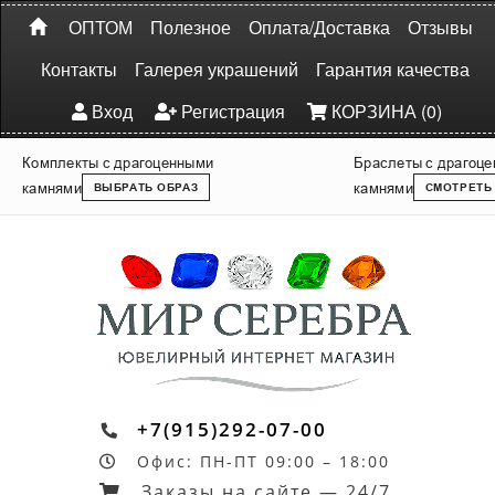
ОПТОМ
Полезное
Оплата/Доставка
Отзывы
Контакты
Галерея украшений
Гарантия качества
Вход
Регистрация
КОРЗИНА (0)
Комплекты с драгоценными
Браслеты с драгоц
камнями
камнями
ВЫБРАТЬ ОБРАЗ
СМОТРЕТЬ
+7(915)292-07-00
Офис: ПН-ПТ 09:00 – 18:00
Заказы на сайте — 24/7