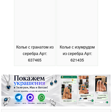
Колье с гранатом из
Колье с изумрудом
Коль
серебра Арт:
из серебра Арт:
се
637465
621435