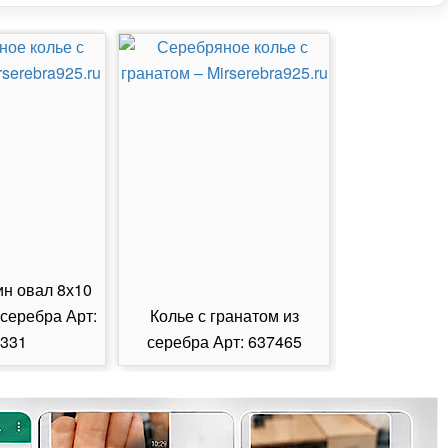
ин овал 8х10
 серебра Арт:
Колье с гранатом из
Колье с из
331
серебра Арт: 637465
серебра А