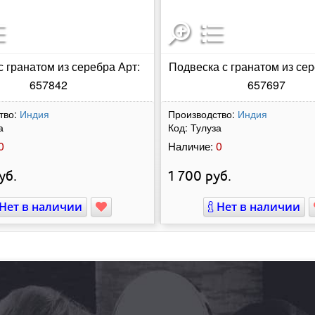
с гранатом из серебра Арт:
Подвеска с гранатом из сер
657842
657697
тво:
Индия
Производство:
Индия
а
Код:
Тулуза
0
0
Наличие:
уб.
1 700
руб.
Нет в наличии
Нет в наличии