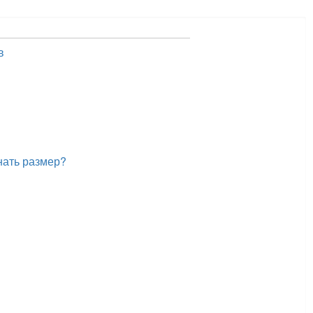
в
нать размер?