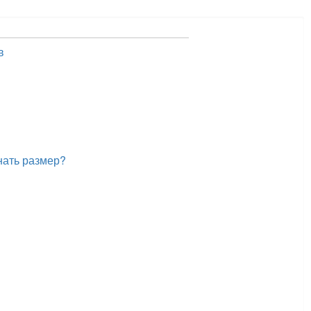
в
нать размер?