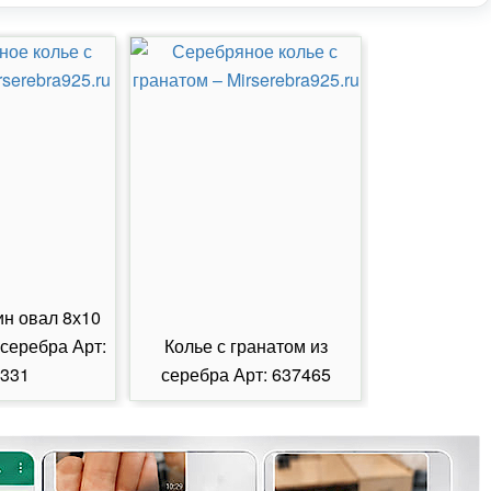
ин овал 8х10
 серебра Арт:
Колье с гранатом из
Колье с из
331
серебра Арт: 637465
серебра А