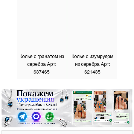
Колье с гранатом из
Колье с изумрудом
Коль
серебра Арт:
из серебра Арт:
се
637465
621435