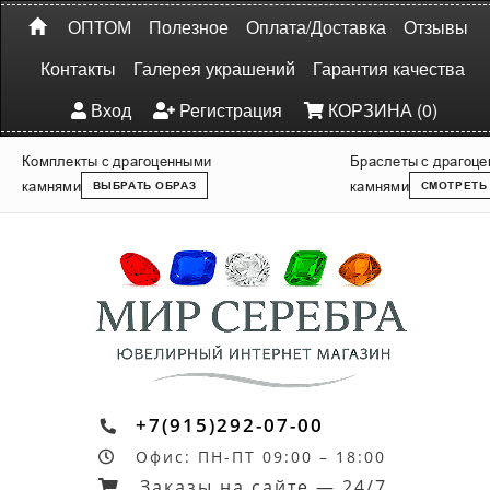
ОПТОМ
Полезное
Оплата/Доставка
Отзывы
Контакты
Галерея украшений
Гарантия качества
Вход
Регистрация
КОРЗИНА (0)
Комплекты с драгоценными
Браслеты с драгоц
камнями
камнями
ВЫБРАТЬ ОБРАЗ
СМОТРЕТЬ
+7(915)292-07-00
Офис: ПН-ПТ 09:00 – 18:00
Заказы на сайте — 24/7