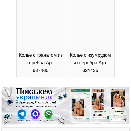
Колье с гранатом из
Колье с изумрудом
Коль
серебра Арт:
из серебра Арт:
се
637465
621435