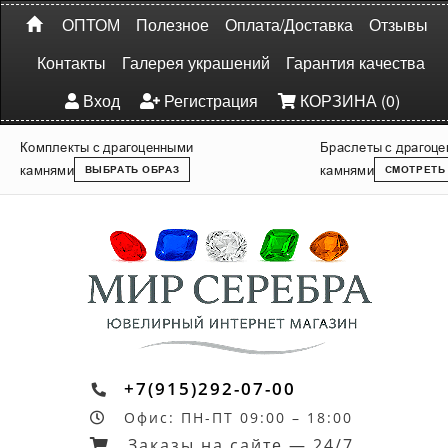
ОПТОМ
Полезное
Оплата/Доставка
Отзывы
Контакты
Галерея украшений
Гарантия качества
Вход
Регистрация
КОРЗИНА (0)
Комплекты с драгоценными
Браслеты с драгоц
камнями
камнями
ВЫБРАТЬ ОБРАЗ
СМОТРЕТЬ
+7(915)292-07-00
Офис: ПН-ПТ 09:00 – 18:00
Заказы на сайте — 24/7