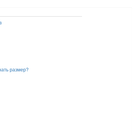
в
нать размер?