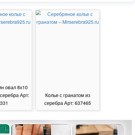
ин овал 8х10
 серебра Арт:
Колье с гранатом из
Колье с из
331
серебра Арт: 637465
серебра А