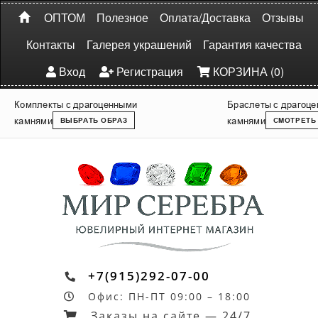
ОПТОМ
Полезное
Оплата/Доставка
Отзывы
Контакты
Галерея украшений
Гарантия качества
Вход
Регистрация
КОРЗИНА (0)
Комплекты с драгоценными
Браслеты с драгоц
камнями
камнями
ВЫБРАТЬ ОБРАЗ
СМОТРЕТЬ
+7(915)292-07-00
Офис: ПН-ПТ 09:00 – 18:00
Заказы на сайте — 24/7