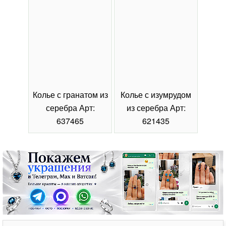
Колье с гранатом из
Колье с изумрудом
Коль
серебра Арт:
из серебра Арт:
се
637465
621435