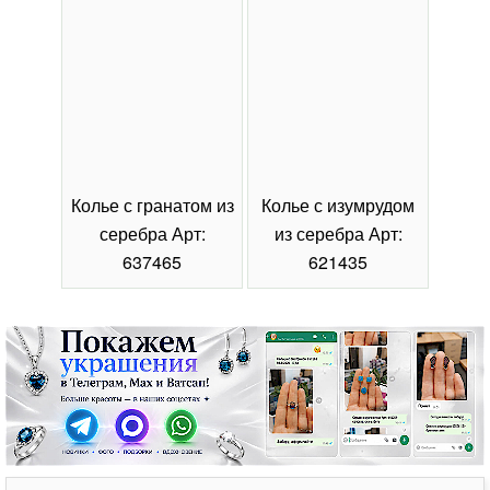
Колье с гранатом из
Колье с изумрудом
Коль
серебра Арт:
из серебра Арт:
се
637465
621435