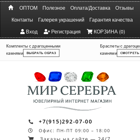
ОПТОМ
Полезное
Оплата/Доставка
Отзывы
Контакты
Галерея украшений
Гарантия качества
Вход
Регистрация
КОРЗИНА (0)
Комплекты с драгоценными
Браслеты с драгоц
камнями
камнями
ВЫБРАТЬ ОБРАЗ
СМОТРЕТЬ
+7(915)292-07-00
Офис: ПН-ПТ 09:00 – 18:00
Заказы на сайте — 24/7