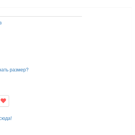
в
нать размер?
сюда!