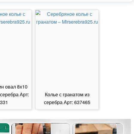
ин овал 8х10
 серебра Арт:
Колье с гранатом из
Колье с из
331
серебра Арт: 637465
серебра А