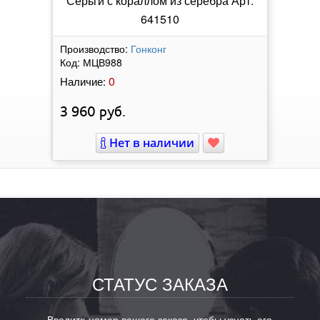
Серьги с кораллом из серебра Арт:
641510
Производство:
Гонконг
Код:
МЦВ988
0
Наличие:
3 960
руб.
Нет в наличии
СТАТУС ЗАКАЗА
Введите номер вашего заказа, чтобы узнать его