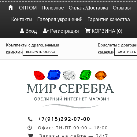
ОПТОМ
Полезное
Оплата/Доставка
Отзывы
Контакты
Галерея украшений
Гарантия качества
Вход
Регистрация
КОРЗИНА (0)
Комплекты с драгоценными
Браслеты с драгоц
камнями
камнями
ВЫБРАТЬ ОБРАЗ
СМОТРЕТЬ
+7(915)292-07-00
Офис: ПН-ПТ 09:00 – 18:00
Заказы на сайте — 24/7