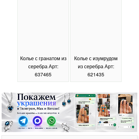
Колье с гранатом из
Колье с изумрудом
Коль
серебра Арт:
из серебра Арт:
се
637465
621435