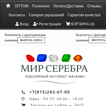
ОПТОМ
Полезное
Оплата/Доставка
Отзывы
Контакты
Галерея украшений
Гарантия качества
Вход
Регистрация
КОРЗИНА (0)
Комплекты с драгоценными
Браслеты с драгоц
камнями
камнями
ВЫБРАТЬ ОБРАЗ
СМОТРЕТЬ
+7(915)292-07-00
Офис: ПН-ПТ 09:00 – 18:00
Заказы на сайте — 24/7