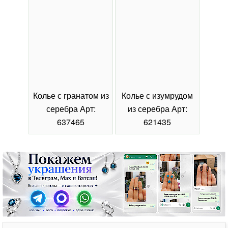
Колье с гранатом из
Колье с изумрудом
Коль
серебра Арт:
из серебра Арт:
се
637465
621435