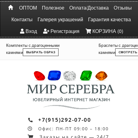
ОПТОМ
Полезное
Оплата/Доставка
Отзывы
Контакты
Галерея украшений
Гарантия качества
Вход
Регистрация
КОРЗИНА (0)
Комплекты с драгоценными
Браслеты с драгоц
камнями
камнями
ВЫБРАТЬ ОБРАЗ
СМОТРЕТЬ
+7(915)292-07-00
Офис: ПН-ПТ 09:00 – 18:00
Заказы на сайте — 24/7