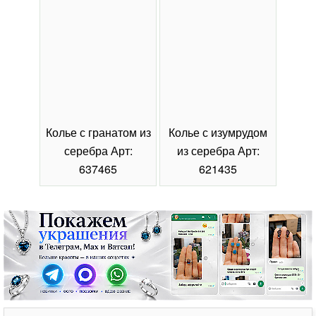
Колье с гранатом из
Колье с изумрудом
Коль
серебра Арт:
из серебра Арт:
се
637465
621435