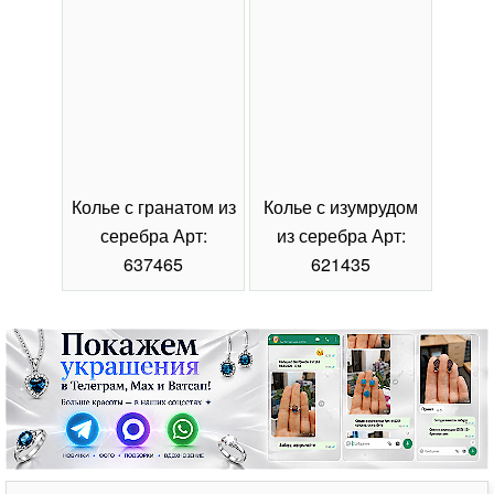
Колье с гранатом из
Колье с изумрудом
Коль
серебра Арт:
из серебра Арт:
се
637465
621435