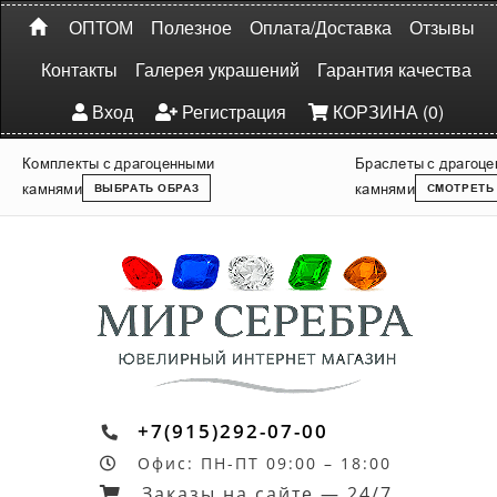
ОПТОМ
Полезное
Оплата/Доставка
Отзывы
Контакты
Галерея украшений
Гарантия качества
Вход
Регистрация
КОРЗИНА (0)
Комплекты с драгоценными
Браслеты с драгоц
камнями
камнями
ВЫБРАТЬ ОБРАЗ
СМОТРЕТЬ
+7(915)292-07-00
Офис: ПН-ПТ 09:00 – 18:00
Заказы на сайте — 24/7