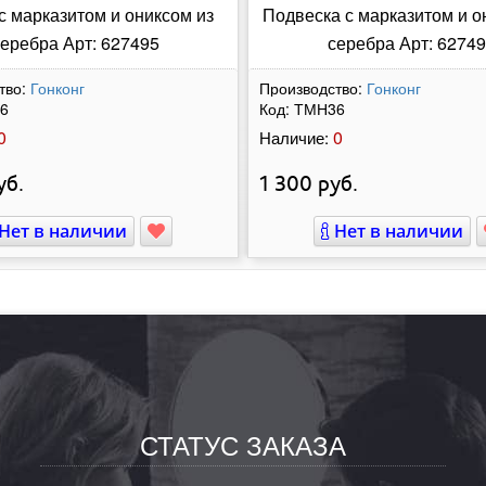
с марказитом и ониксом из
Подвеска с марказитом и о
еребра Арт: 627495
серебра Арт: 6274
тво:
Гонконг
Производство:
Гонконг
6
Код:
ТМН36
0
0
Наличие:
уб.
1 300
руб.
Нет в наличии
Нет в наличии
СТАТУС ЗАКАЗА