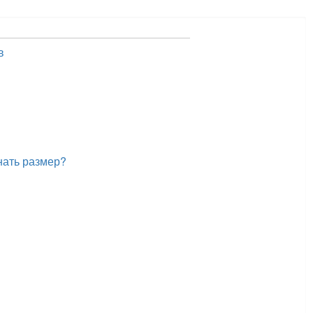
в
нать размер?