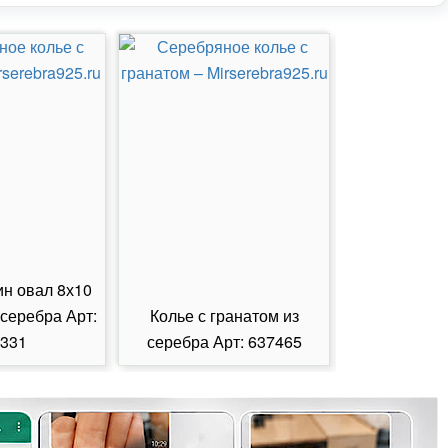
ин овал 8х10
 серебра Арт:
Колье с гранатом из
Колье с из
331
серебра Арт: 637465
серебра А