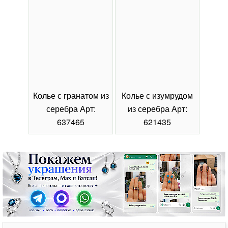
Колье с гранатом из
Колье с изумрудом
Коль
серебра Арт:
из серебра Арт:
се
637465
621435