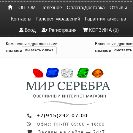
ОПТОМ
Полезное
Оплата/Доставка
Отзывы
Контакты
Галерея украшений
Гарантия качества
Вход
Регистрация
КОРЗИНА (0)
Комплекты с драгоценными
Браслеты с драгоц
камнями
камнями
ВЫБРАТЬ ОБРАЗ
СМОТРЕТЬ
+7(915)292-07-00
Офис: ПН-ПТ 09:00 – 18:00
Заказы на сайте — 24/7