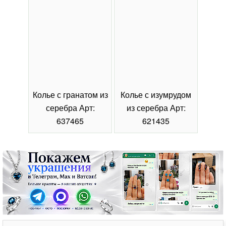
Колье с гранатом из
Колье с изумрудом
Коль
серебра Арт:
из серебра Арт:
се
637465
621435