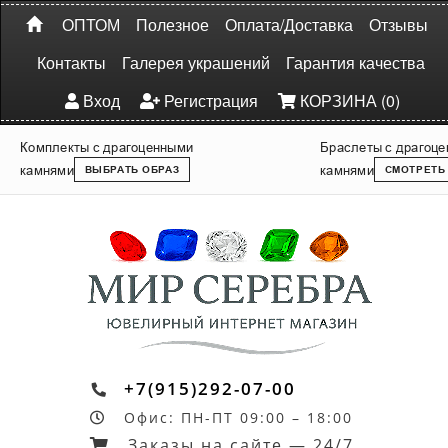
ОПТОМ
Полезное
Оплата/Доставка
Отзывы
Контакты
Галерея украшений
Гарантия качества
Вход
Регистрация
КОРЗИНА (0)
Комплекты с драгоценными
Браслеты с драгоц
камнями
камнями
ВЫБРАТЬ ОБРАЗ
СМОТРЕТЬ
+7(915)292-07-00
Офис: ПН-ПТ 09:00 – 18:00
Заказы на сайте — 24/7