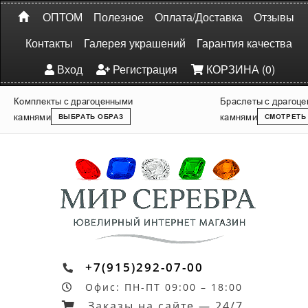
ОПТОМ
Полезное
Оплата/Доставка
Отзывы
Контакты
Галерея украшений
Гарантия качества
Вход
Регистрация
КОРЗИНА (0)
Комплекты с драгоценными
Браслеты с драгоц
камнями
камнями
ВЫБРАТЬ ОБРАЗ
СМОТРЕТЬ
+7(915)292-07-00
Офис: ПН-ПТ 09:00 – 18:00
Заказы на сайте — 24/7