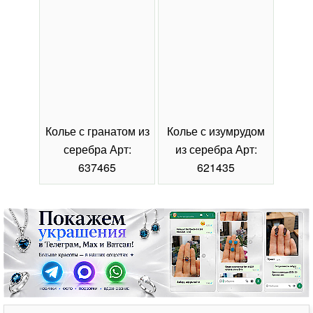
Колье с гранатом из
Колье с изумрудом
Коль
серебра Арт:
из серебра Арт:
се
637465
621435