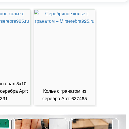
ин овал 8х10
 серебра Арт:
Колье с гранатом из
Колье с из
331
серебра Арт: 637465
серебра А