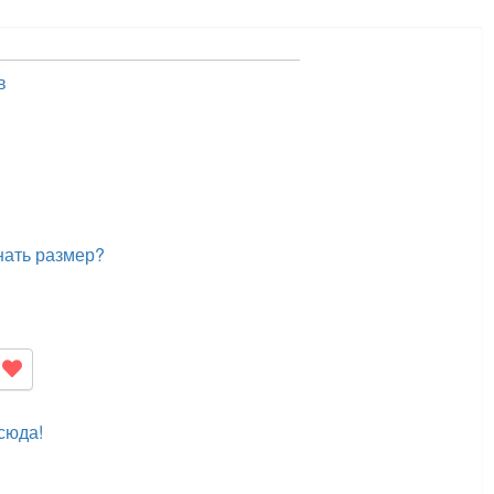
в
нать размер?
сюда!