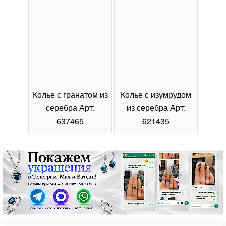
Колье с гранатом из
Колье с изумрудом
Коль
серебра Арт:
из серебра Арт:
се
637465
621435