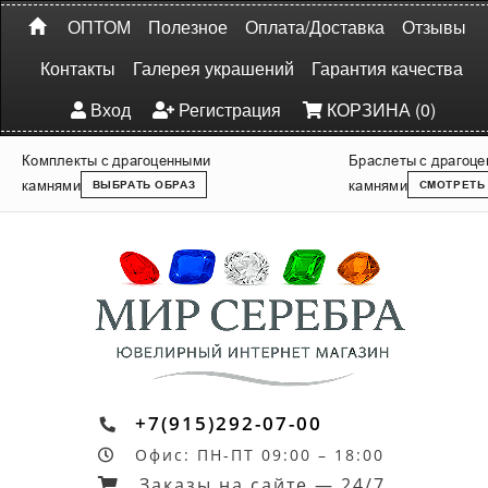
ОПТОМ
Полезное
Оплата/Доставка
Отзывы
Контакты
Галерея украшений
Гарантия качества
Вход
Регистрация
КОРЗИНА (0)
Комплекты с драгоценными
Браслеты с драгоц
камнями
камнями
ВЫБРАТЬ ОБРАЗ
СМОТРЕТЬ
+7(915)292-07-00
Офис: ПН-ПТ 09:00 – 18:00
Заказы на сайте — 24/7