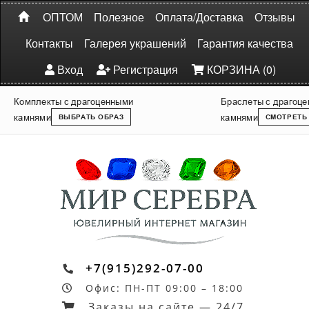
ОПТОМ
Полезное
Оплата/Доставка
Отзывы
Контакты
Галерея украшений
Гарантия качества
Вход
Регистрация
КОРЗИНА (0)
Комплекты с драгоценными
Браслеты с драгоц
камнями
камнями
ВЫБРАТЬ ОБРАЗ
СМОТРЕТЬ
+7(915)292-07-00
Офис: ПН-ПТ 09:00 – 18:00
Заказы на сайте — 24/7