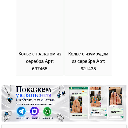
Колье с гранатом из
Колье с изумрудом
Коль
серебра Арт:
из серебра Арт:
се
637465
621435