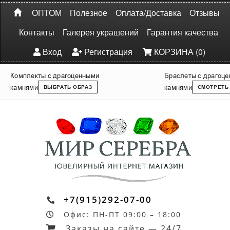
ОПТОМ
Полезное
Оплата/Доставка
Отзывы
Контакты
Галерея украшений
Гарантия качества
Вход
Регистрация
КОРЗИНА (0)
Комплекты с драгоценными
Браслеты с драгоц
камнями
камнями
ВЫБРАТЬ ОБРАЗ
СМОТРЕТЬ
+7(915)292-07-00
Офис: ПН-ПТ 09:00 – 18:00
Заказы на сайте — 24/7