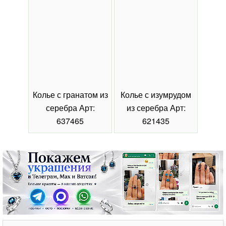
Колье с гранатом из
Колье с изумрудом
Коль
серебра Арт:
из серебра Арт:
се
637465
621435