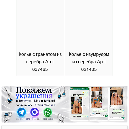
Колье с гранатом из
Колье с изумрудом
Коль
серебра Арт:
из серебра Арт:
се
637465
621435