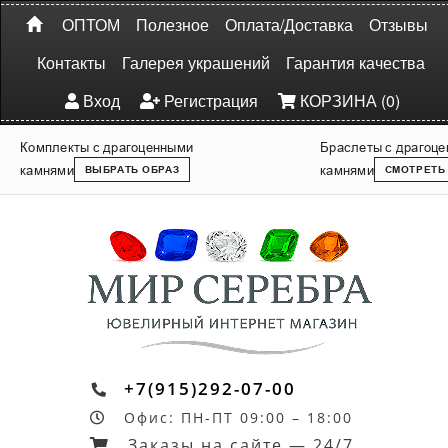
ОПТОМ
Полезное
Оплата/Доставка
Отзывы
Контакты
Галерея украшений
Гарантия качества
Вход
Регистрация
КОРЗИНА (0)
Комплекты с драгоценными
Браслеты с драгоц
камнями
камнями
ВЫБРАТЬ ОБРАЗ
СМОТРЕТЬ
+7(915)292-07-00
Офис: ПН-ПТ 09:00 – 18:00
Заказы на сайте — 24/7