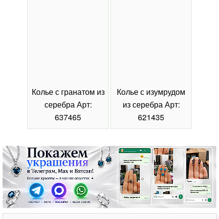
Колье с гранатом из
Колье с изумрудом
Коль
серебра Арт:
из серебра Арт:
се
637465
621435