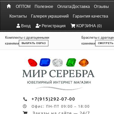
ОПТОМ
Полезное
Оплата/Доставка
Отзывы
Контакты
Галерея украшений
Гарантия качества
Вход
Регистрация
КОРЗИНА (0)
Комплекты с драгоценными
Браслеты с драгоц
камнями
камнями
ВЫБРАТЬ ОБРАЗ
СМОТРЕТЬ
+7(915)292-07-00
Офис: ПН-ПТ 09:00 – 18:00
Заказы на сайте — 24/7