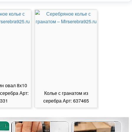
ин овал 8х10
 серебра Арт:
Колье с гранатом из
Колье с из
331
серебра Арт: 637465
серебра А