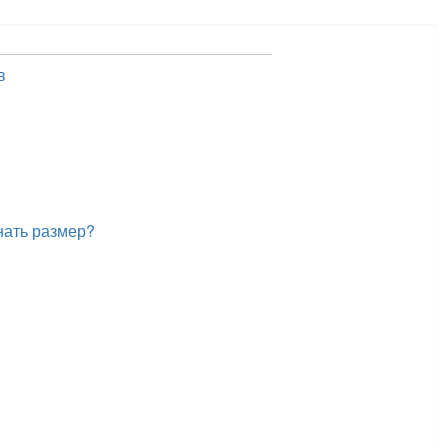
в
нать размер?