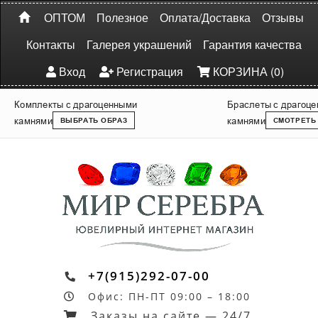
ОПТОМ
Полезное
Оплата/Доставка
Отзывы
Контакты
Галерея украшений
Гарантия качества
Вход
Регистрация
КОРЗИНА (0)
Комплекты с драгоценными
Браслеты с драгоц
камнями
камнями
ВЫБРАТЬ ОБРАЗ
СМОТРЕТЬ
+7(915)292-07-00
Офис: ПН-ПТ 09:00 – 18:00
Заказы на сайте — 24/7