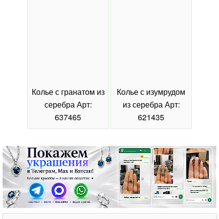
Колье с гранатом из
Колье с изумрудом
Коль
серебра Арт:
из серебра Арт:
се
637465
621435