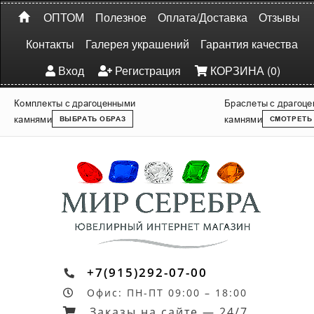
ОПТОМ
Полезное
Оплата/Доставка
Отзывы
Контакты
Галерея украшений
Гарантия качества
Вход
Регистрация
КОРЗИНА (0)
Комплекты с драгоценными
Браслеты с драгоц
камнями
камнями
ВЫБРАТЬ ОБРАЗ
СМОТРЕТЬ
+7(915)292-07-00
Офис: ПН-ПТ 09:00 – 18:00
Заказы на сайте — 24/7