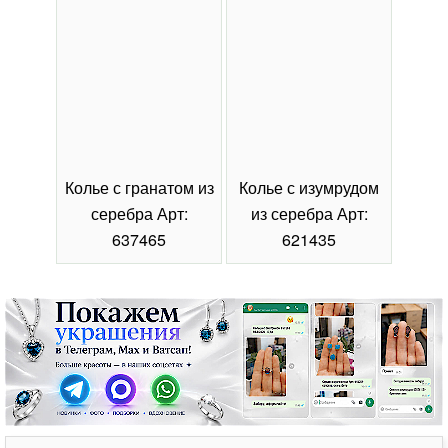
Колье с гранатом из
Колье с изумрудом
Коль
серебра Арт:
из серебра Арт:
се
637465
621435