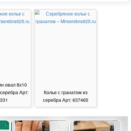
ин овал 8х10
 серебра Арт:
Колье с гранатом из
Колье с из
331
серебра Арт: 637465
серебра А