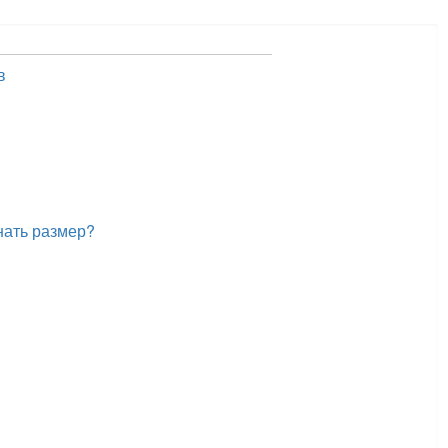
в
нать размер?