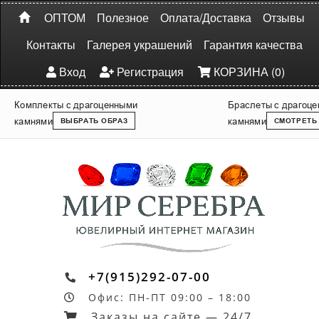
ОПТОМ
Полезное
Оплата/Доставка
Отзывы
Контакты
Галерея украшений
Гарантия качества
Вход
Регистрация
КОРЗИНА (0)
Комплекты с драгоценными
Браслеты с драгоц
камнями
камнями
ВЫБРАТЬ ОБРАЗ
СМОТРЕТЬ
+7(915)292-07-00
Офис: ПН-ПТ 09:00 – 18:00
Заказы на сайте — 24/7