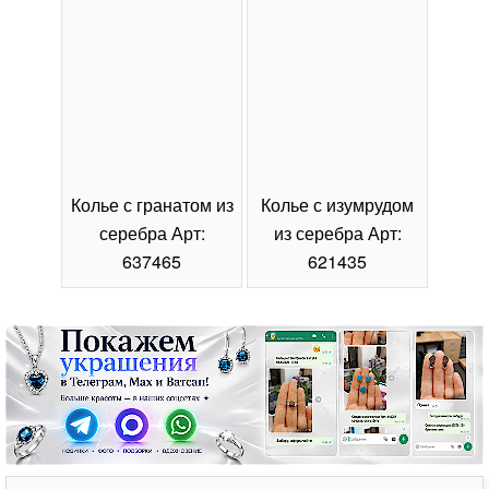
Колье с гранатом из
Колье с изумрудом
Коль
серебра Арт:
из серебра Арт:
се
637465
621435