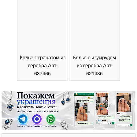
Колье с гранатом из
Колье с изумрудом
Коль
серебра Арт:
из серебра Арт:
се
637465
621435