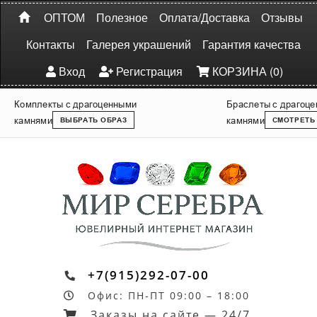
ОПТОМ
Полезное
Оплата/Доставка
Отзывы
Контакты
Галерея украшений
Гарантия качества
Вход
Регистрация
КОРЗИНА (0)
Комплекты с драгоценными
Браслеты с драгоц
камнями
камнями
ВЫБРАТЬ ОБРАЗ
СМОТРЕТЬ
+7(915)292-07-00
Офис: ПН-ПТ 09:00 – 18:00
Заказы на сайте — 24/7