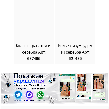
Колье с гранатом из
Колье с изумрудом
Коль
серебра Арт:
из серебра Арт:
се
637465
621435