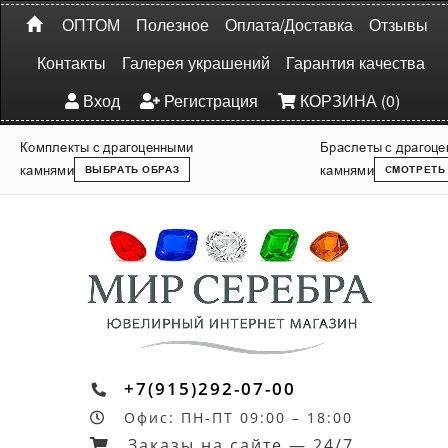
ОПТОМ
Полезное
Оплата/Доставка
Отзывы
Контакты
Галерея украшений
Гарантия качества
Вход
Регистрация
КОРЗИНА (0)
Комплекты с драгоценными
Браслеты с драгоц
камнями
камнями
ВЫБРАТЬ ОБРАЗ
СМОТРЕТЬ
+7(915)292-07-00
Офис: ПН-ПТ 09:00 – 18:00
Заказы на сайте — 24/7