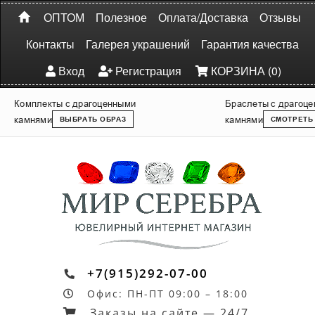
ОПТОМ
Полезное
Оплата/Доставка
Отзывы
Контакты
Галерея украшений
Гарантия качества
Вход
Регистрация
КОРЗИНА (0)
Комплекты с драгоценными
Браслеты с драгоц
камнями
камнями
ВЫБРАТЬ ОБРАЗ
СМОТРЕТЬ
+7(915)292-07-00
Офис: ПН-ПТ 09:00 – 18:00
Заказы на сайте — 24/7