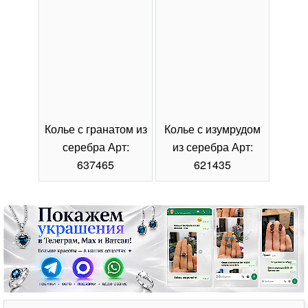
Колье с гранатом из
Колье с изумрудом
Коль
серебра Арт:
из серебра Арт:
се
637465
621435