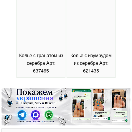
Колье с гранатом из
Колье с изумрудом
Коль
серебра Арт:
из серебра Арт:
се
637465
621435