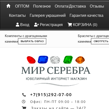
ОПТОМ
Полезное
Оплата/Доставка
Отзывы
Контакты
Галерея украшений
Гарантия качества
Вход
Регистрация
КОРЗИНА (0)
Комплекты с драгоценными
Браслеты с драгоц
камнями
камнями
ВЫБРАТЬ ОБРАЗ
СМОТРЕТЬ
+7(915)292-07-00
Офис: ПН-ПТ 09:00 – 18:00
Заказы на сайте — 24/7