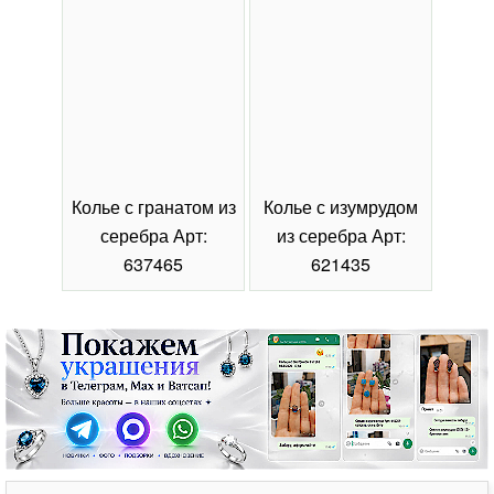
Колье с гранатом из
Колье с изумрудом
Коль
серебра Арт:
из серебра Арт:
се
637465
621435