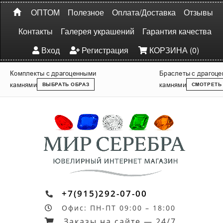
ОПТОМ
Полезное
Оплата/Доставка
Отзывы
Контакты
Галерея украшений
Гарантия качества
Вход
Регистрация
КОРЗИНА (0)
Комплекты с драгоценными
Браслеты с драгоц
камнями
камнями
ВЫБРАТЬ ОБРАЗ
СМОТРЕТЬ
+7(915)292-07-00
Офис: ПН-ПТ 09:00 – 18:00
Заказы на сайте — 24/7