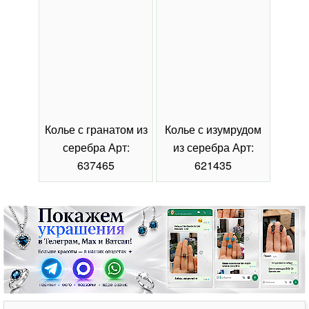
Колье с гранатом из
Колье с изумрудом
Коль
серебра Арт:
из серебра Арт:
се
637465
621435