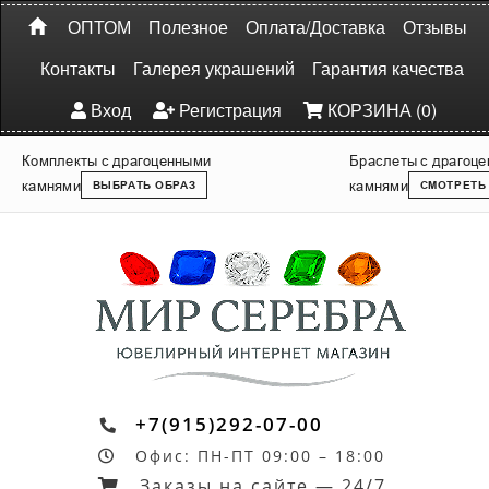
ОПТОМ
Полезное
Оплата/Доставка
Отзывы
Контакты
Галерея украшений
Гарантия качества
Вход
Регистрация
КОРЗИНА (0)
Комплекты с драгоценными
Браслеты с драгоц
камнями
камнями
ВЫБРАТЬ ОБРАЗ
СМОТРЕТЬ
+7(915)292-07-00
Офис: ПН-ПТ 09:00 – 18:00
Заказы на сайте — 24/7