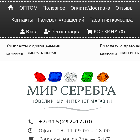
ОПТОМ
Полезное
Оплата/Доставка
Отзывы
Контакты
Галерея украшений
Гарантия качества
Вход
Регистрация
КОРЗИНА (0)
Комплекты с драгоценными
Браслеты с драгоц
камнями
камнями
ВЫБРАТЬ ОБРАЗ
СМОТРЕТЬ
+7(915)292-07-00
Офис: ПН-ПТ 09:00 – 18:00
Заказы на сайте — 24/7