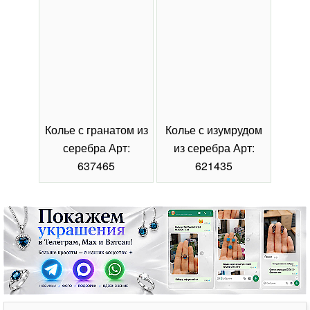
Колье с гранатом из
Колье с изумрудом
Коль
серебра Арт:
из серебра Арт:
се
637465
621435