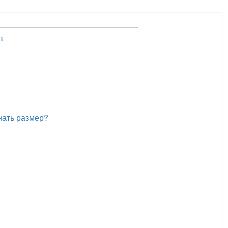
в
нать размер?