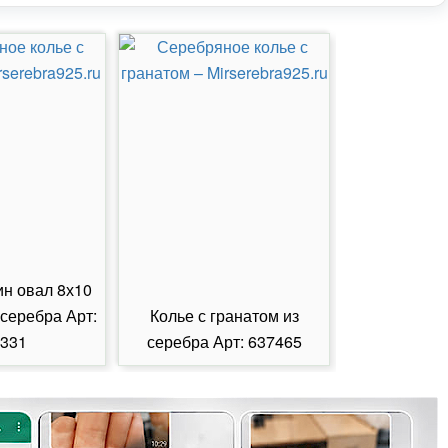
ин овал 8х10
 серебра Арт:
Колье с гранатом из
Колье с из
331
серебра Арт: 637465
серебра А