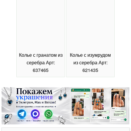
Колье с гранатом из
Колье с изумрудом
Коль
серебра Арт:
из серебра Арт:
се
637465
621435