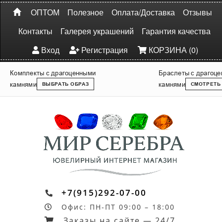
ОПТОМ
Полезное
Оплата/Доставка
Отзывы
Контакты
Галерея украшений
Гарантия качества
Вход
Регистрация
КОРЗИНА (0)
Комплекты с драгоценными
Браслеты с драгоц
камнями
камнями
ВЫБРАТЬ ОБРАЗ
СМОТРЕТЬ
+7(915)292-07-00
Офис: ПН-ПТ 09:00 – 18:00
Заказы на сайте — 24/7