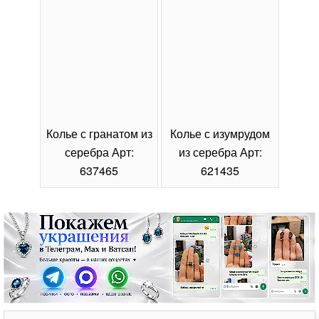
Колье с гранатом из
Колье с изумрудом
Коль
серебра Арт:
из серебра Арт:
се
637465
621435