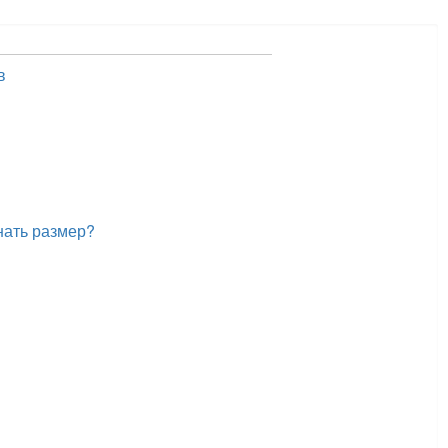
в
нать размер?