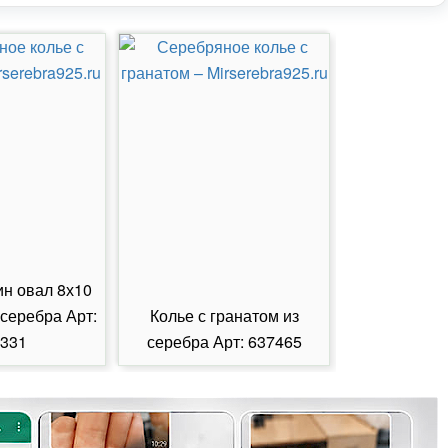
ин овал 8х10
 серебра Арт:
Колье с гранатом из
Колье с из
331
серебра Арт: 637465
серебра А